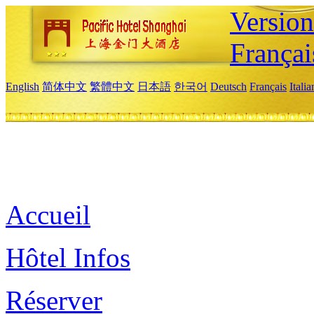
Versio
Françai
English
简体中文
繁體中文
日本語
한국어
Deutsch
Français
Itali
Accueil
Hôtel Infos
Réserver