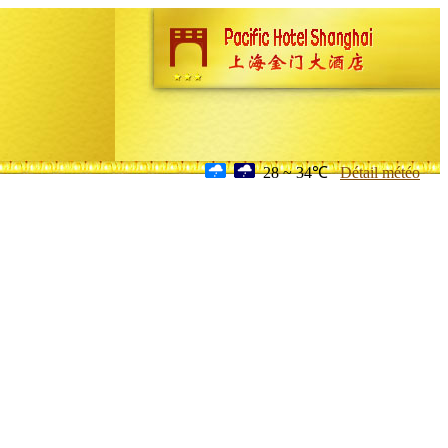
28 ~ 34℃
Détail météo