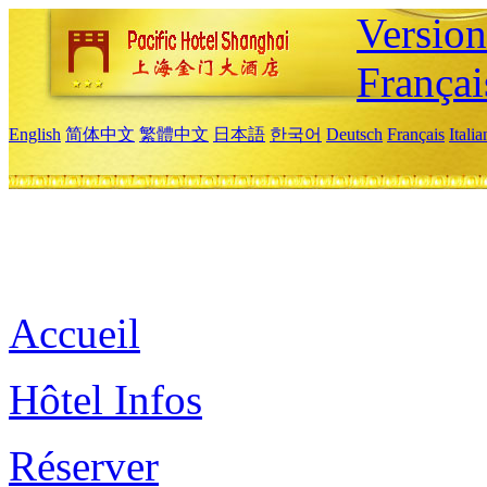
Versio
Françai
English
简体中文
繁體中文
日本語
한국어
Deutsch
Français
Itali
Accueil
Hôtel Infos
Réserver