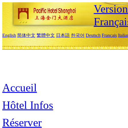
Versio
Françai
English
简体中文
繁體中文
日本語
한국어
Deutsch
Français
Itali
Accueil
Hôtel Infos
Réserver