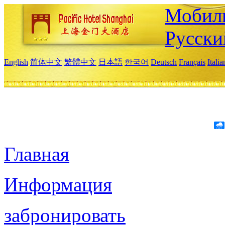
Мобиль
Русски
English
简体中文
繁體中文
日本語
한국어
Deutsch
Français
Itali
Главная
Информация
забронировать