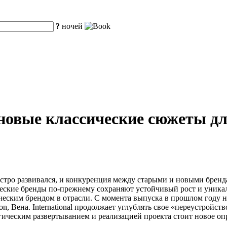
?
ночей
новые классические сюжеты дл
ыстро развивался, и конкуренция между старыми и новыми бренд
ические бренды по-прежнему сохраняют устойчивый рост и уникал
ассическим брендом в отрасли. С момента выпуска в прошлом год
Edition, Вена. International продолжает углублять свое «переустр
ическим развертыванием и реализацией проекта стоит новое опре