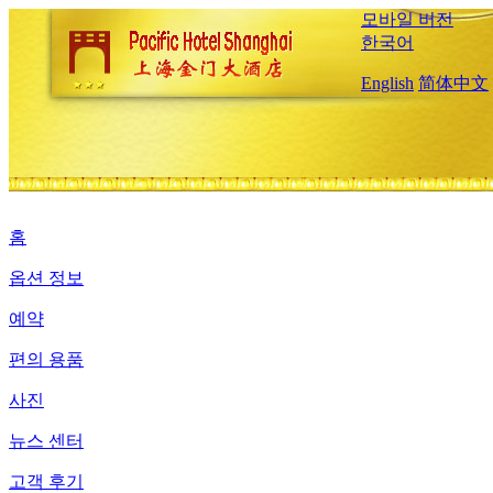
모바일 버전
한국어
English
简体中文
홈
옵션 정보
예약
편의 용품
사진
뉴스 센터
고객 후기