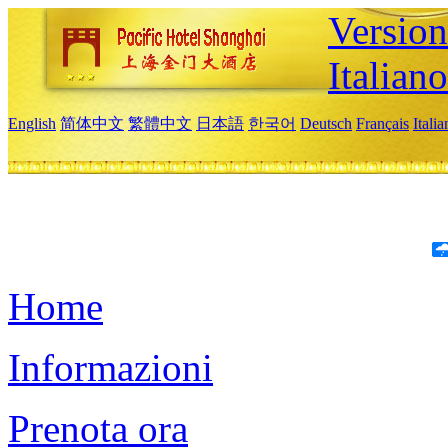
Version
Italiano
English
简体中文
繁體中文
日本語
한국어
Deutsch
Français
Itali
Home
Informazioni
Prenota ora