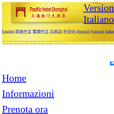
Version
Italiano
English
简体中文
繁體中文
日本語
한국어
Deutsch
Français
Itali
Home
Informazioni
Prenota ora