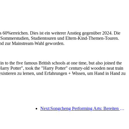
s 60%erreichen. Dies ist ein weiterer Anstieg gegenüber 2024. Die
zu Sommerstudien, Studientouren und Eltern-Kind-Themen-Touren.
 sind zur Mainstream-Wahl geworden.
to the five famous British schools at one time, but also joined the
"Harry Potter", took the "Harry Potter" century-old wooden neat train
existieren zu lernen, und Erfahrungen + Wissen, um Hand in Hand zu
Next:Songcheng Performing Arts: Bereiten Sie sich auf Markt- und Veranstaltungsinhalte während der touristischen Hochsaison im Sommer vor