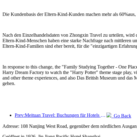
Die Kundenbasis der Eltern-Kind-Kunden machen mehr als 60%aus, un
Nach den Einzelhandelsdaten von Zhongxin Travel zu urteilen, wird d
Eltern-Kind-Menschen haben eine starke Nachfrage nach mittleren u
Eltern-Kind-Familien sind eher bereit, für die "einzigartigen Erfah
In response to this change, the "Family Studying Together - One Place
Harry Dream Factory to watch the "Harry Potter" theme stage play, visi
and other theme experiences, and also Das British Museum und das M
gehen.
Prev:Meituan Travel: Buchungen für Hotels mit hohen Sternen in Landkreisen während des Drachenbootfestes sind heiß, wobei Familien mit Kindern die Hauptkraft sind
Go Back
Adresse: 108 Nanjing West Road, gegenüber dem nördlichen Ausgang
Geöffnet in 1926, Jin Jiang Pacific Hotel Shanghai.