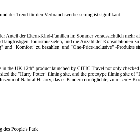
d der Trend für den Verbrauchsverbesserung ist signifikant
er Anteil der Eltern-Kind-Familien im Sommer voraussichtlich mehr al
nd langfristigen Tourismuszielen, und die Anzahl der Konsultationen 
rung" und "Komfort" zu bezahlen, und "One-Price-inclusive" -Produkte
 in the UK 12th" product launched by CITIC Travel not only checked in 
ted the "Harry Potter" filming site, and the prototype filming site of 
useum of Natural History, das es Kindern ermöglichte, zu reisen + Ko
 des People's Park